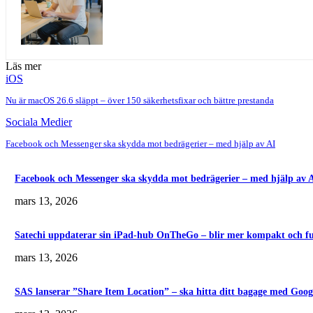
Läs mer
iOS
Nu är macOS 26.6 släppt – över 150 säkerhetsfixar och bättre prestanda
Sociala Medier
Facebook och Messenger ska skydda mot bedrägerier – med hjälp av AI
Facebook och Messenger ska skydda mot bedrägerier – med hjälp av 
mars 13, 2026
Satechi uppdaterar sin iPad-hub OnTheGo – blir mer kompakt och fu
mars 13, 2026
SAS lanserar ”Share Item Location” – ska hitta ditt bagage med Goo