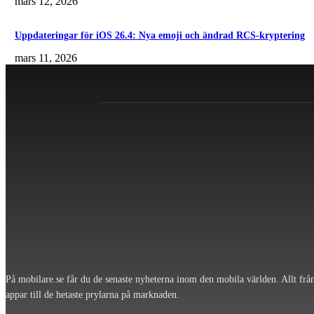
mars 12, 2026
Uppdateringar för iOS 26.4: Nya emoji och ändrad RCS-kryptering
mars 11, 2026
På mobilare.se får du de senaste nyheterna inom den mobila världen. Allt frå
appar till de hetaste prylarna på marknaden.