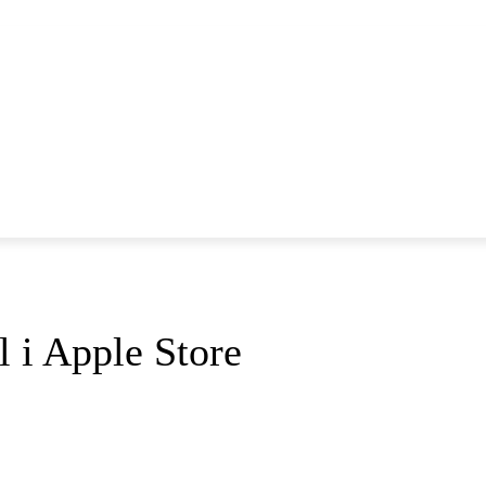
NYHETER
IOS
AND
 i Apple Store