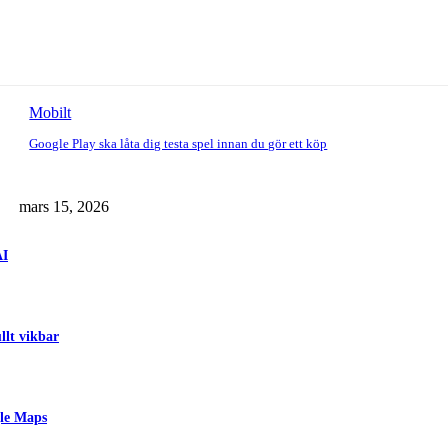
Mobilt
Google Play ska låta dig testa spel innan du gör ett köp
mars 15, 2026
AI
llt vikbar
gle Maps