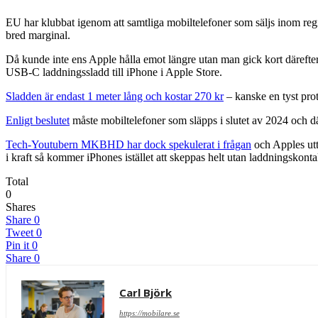
EU har klubbat igenom att samtliga mobiltelefoner som säljs inom reg
bred marginal.
Då kunde inte ens Apple hålla emot längre utan man gick kort därefter 
USB-C laddningssladd till iPhone i Apple Store.
Sladden är endast 1 meter lång och kostar 270 kr
– kanske en tyst prot
Enligt beslutet
måste mobiltelefoner som släpps i slutet av 2024 och d
Tech-Youtubern MKBHD har dock spekulerat i frågan
och Apples utt
i kraft så kommer iPhones istället att skeppas helt utan laddningskonta
Total
0
Shares
Share
0
Tweet
0
Pin it
0
Share
0
Carl Björk
https://mobilare.se