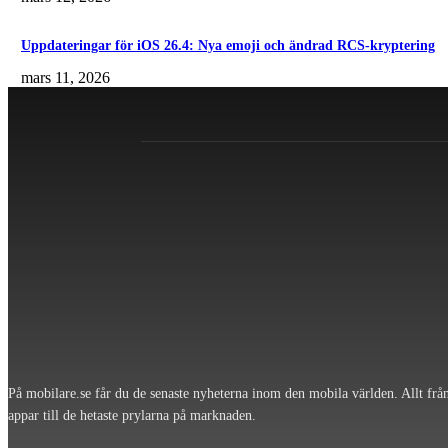
Uppdateringar för iOS 26.4: Nya emoji och ändrad RCS-kryptering
mars 11, 2026
På mobilare.se får du de senaste nyheterna inom den mobila världen. Allt frå
appar till de hetaste prylarna på marknaden.