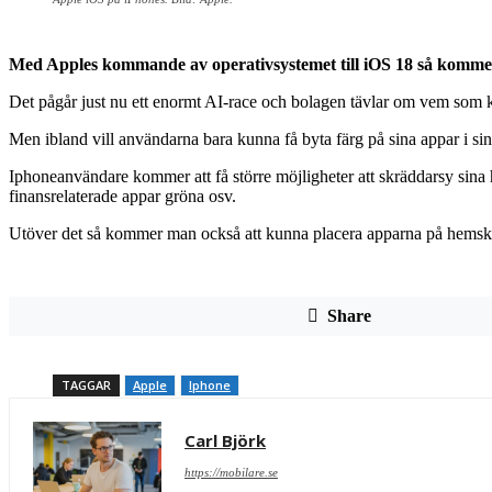
Med Apples kommande av operativsystemet till iOS 18 så kommer
Det pågår just nu ett enormt AI-race och bolagen tävlar om vem som kan
Men ibland vill användarna bara kunna få byta färg på sina appar i 
Iphoneanvändare kommer att få större möjligheter att skräddarsy sina 
finansrelaterade appar gröna osv.
Utöver det så kommer man också att kunna placera apparna på hemskärm
Share
TAGGAR
Apple
Iphone
Carl Björk
https://mobilare.se