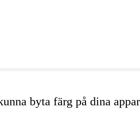
NYHETER
IOS
AND
unna byta färg på dina appa