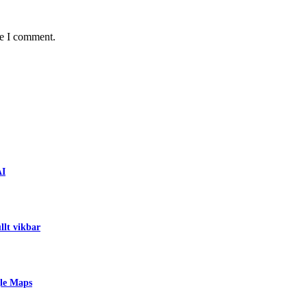
me I comment.
AI
llt vikbar
gle Maps