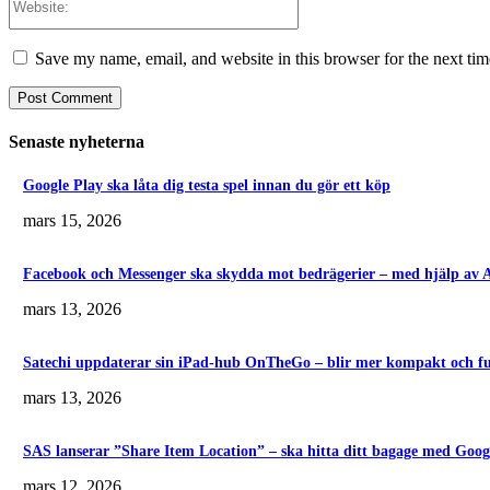
Save my name, email, and website in this browser for the next ti
Senaste nyheterna
Google Play ska låta dig testa spel innan du gör ett köp
mars 15, 2026
Facebook och Messenger ska skydda mot bedrägerier – med hjälp av 
mars 13, 2026
Satechi uppdaterar sin iPad-hub OnTheGo – blir mer kompakt och fu
mars 13, 2026
SAS lanserar ”Share Item Location” – ska hitta ditt bagage med Goo
mars 12, 2026