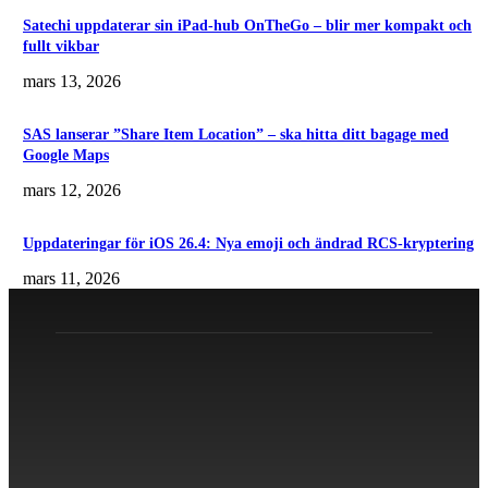
Satechi uppdaterar sin iPad-hub OnTheGo – blir mer kompakt och
fullt vikbar
mars 13, 2026
SAS lanserar ”Share Item Location” – ska hitta ditt bagage med
Google Maps
mars 12, 2026
Uppdateringar för iOS 26.4: Nya emoji och ändrad RCS-kryptering
mars 11, 2026