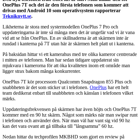
OnePlus 7T och det är den första telefonen som kommer att
drivas med Android 10 som operativsystem rapporterar
Tekniknytt.se
.
Likheterna är stora med systermodellen OnePlus 7 Pro och
uppdateringarna är inte så många men det är ungefär vad vi är vana
vid att se från OnePlus. En av skillnaderna är att skärmen inte är
rundad i kanterna på 7T utan här är skärmen helt platt ut i kanterna.
På baksidan hittar vi ett kamerahus med tre olika kameror centrerade
i mitten av telefonen. Man har sedan tidigare uppdaterat sin
mjukvara i kamerorna för att öka kvaliteten inom ett område man
ligger strax bakom många konkurrenter.
OnePlus 7T kör processorn Qualcomm Snapdragon 855 Plus och
snabbheten är det som sticker ut i telefonen.
OnePlus
har ett helt
team dedikerat enbart till snabbheten och känslan i telefonen vilket
märks.
Uppdateringsfrekvensen på skärmen har även höjts och OnePlus 7T
kommer med en 90 hz skärm. Något som märks när man swipar runt
i telefonen och använder den. När man väl har vant sig vid 90 hz
kan det vara ovant att gå tillbaka till ”långsamma” 60 hz.
Nedan hittar du techprofilen MKBHD som gjort en review på