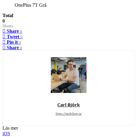
OnePlus 7T Grå
Total
0
Shares
Share
0
Tweet
0
Pin it
0
Share
0
Carl Björk
https://mobilare.se
Läs mer
iOS