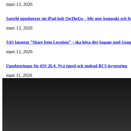
mars 13, 2026
Satechi uppdaterar sin iPad-hub OnTheGo – blir mer kompakt och fu
mars 13, 2026
SAS lanserar ”Share Item Location” – ska hitta ditt bagage med Goo
mars 12, 2026
Uppdateringar för iOS 26.4: Nya emoji och ändrad RCS-kryptering
mars 11, 2026