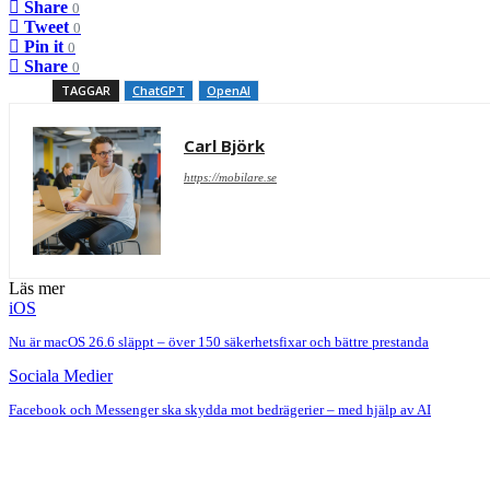
Share
0
Tweet
0
Pin it
0
Share
0
TAGGAR
ChatGPT
OpenAI
Carl Björk
https://mobilare.se
Läs mer
iOS
Nu är macOS 26.6 släppt – över 150 säkerhetsfixar och bättre prestanda
Sociala Medier
Facebook och Messenger ska skydda mot bedrägerier – med hjälp av AI